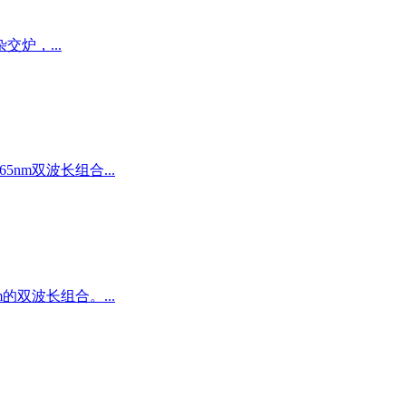
杂交炉，...
5nm双波长组合...
m的双波长组合。...