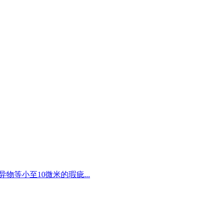
物等小至10微米的瑕疵...