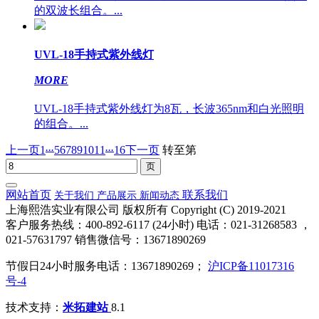
的双波长组合。...
UVL-18手持式紫外线灯
MORE
UVL-18手持式紫外线灯为8瓦，长波365nm和白光照明
的组合。...
...
...
上一页
1
5
6
7
8
9
10
11
16
下一页
转至第
网站首页
联系我们
关于我们
产品展示
新闻动态
上海熙浩实业有限公司 版权所有 Copyright (C) 2019-2021
客户服务热线：400-892-6117 (24小时) 电话：021-31268583 ，
021-57631797 销售微信号：13671890269
节假日24小时服务电话：13671890269；
沪ICP备11017316
号-4
技术支持：
米拓建站
8.1