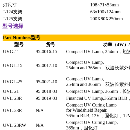
灯尺寸
198×71×53mm
J-124支架
63x190x124mm
J-125支架
200X80X250mm
型号选择
Part Numbers型号
型号
货号
功率（4W）
UVG-11
95-0016-15
Compact UV Lamp, 254nm
Compact UV Lamp,
UVGL-15
95-0017-10
254nm and 365nm，双波长紫
Compact UV Lamp,
UVGL-25
95-0021-10
254nm and 365nm，双波长紫
UVL-21
95-0018-03
Compact UV Lamp, 365nm
UVL-23R
95-0019-03
Financial UV Lamp,365nm 
Compact UV Curing Lamp
for Windshield Repair,
UVL-23R
N/A
365nm BLB, 12V，固化灯，1
Compact UV Curing Lamp,
UVL-23RW
N/A
365nm，固化灯