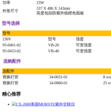
功率
25W
337 X 486 X 143mm
外形尺寸
高度包括防紫外线橙色面板
型号选择
型号
230V
型号
强度
95-0461-02
VB-26
可变强度
95-0433-02
VB-40
可变强度
选购配件
选配件
替换灯管
34-0031-01
8 wa
替换灯管
34-0060-01
25 w
精心推荐